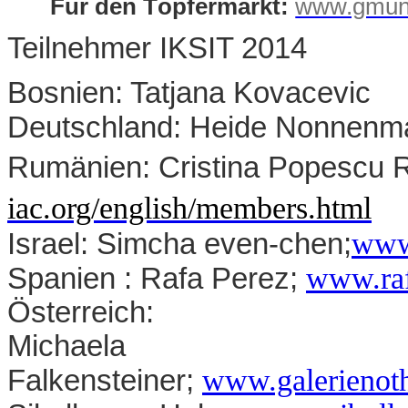
Für den Töpfermarkt:
www.gmund
Teilnehmer IKSIT 2014
Bosnien: Tatjana Kovacevic
Deutschland: Heide Nonnenm
Rumänien: Cristina Popescu 
iac.org/english/members.htm
l
www
Israel: Simcha even-chen;
www.raf
Spanien : Rafa Perez;
Österreich:
Michaela
www.galerienoth
Falkensteiner;