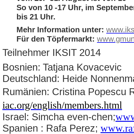
So von 10 -17 Uhr, im Septembe
bis 21 Uhr.
Mehr Information unter:
www.iksi
Für den Töpfermarkt:
www.gmund
Teilnehmer IKSIT 2014
Bosnien: Tatjana Kovacevic
Deutschland: Heide Nonnenm
Rumänien: Cristina Popescu 
iac.org/english/members.htm
l
www
Israel: Simcha even-chen;
www.raf
Spanien : Rafa Perez;